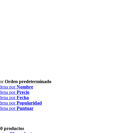
por
Orden predeterminado
dena por
Nombre
dena por
Precio
dena por
Fecha
dena por
Popularidad
dena por
Puntuar
50 productos