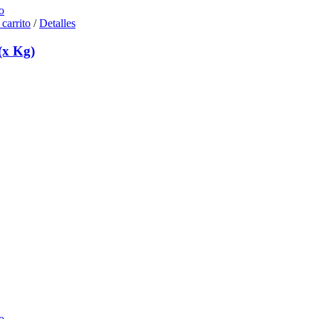
o
 carrito
/
Detalles
(x Kg)
o