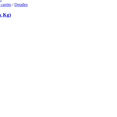
 carrito
/
Detalles
x Kg)