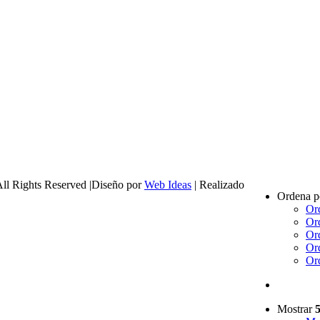
All Rights Reserved |Diseño por
Web Ideas
| Realizado
Ordena 
Or
Or
Or
Or
Or
Mostrar