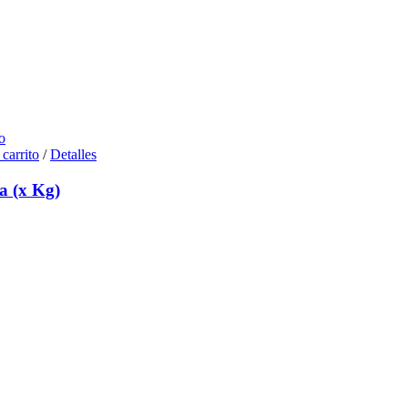
o
 carrito
/
Detalles
a (x Kg)