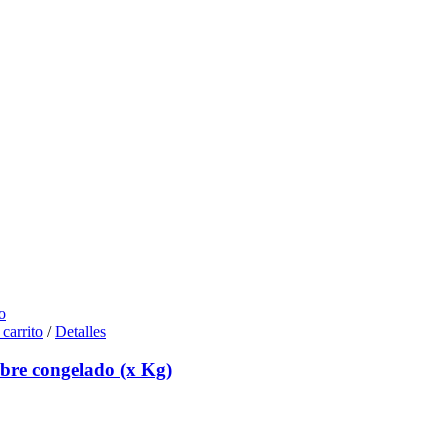
o
 carrito
/
Detalles
re congelado (x Kg)