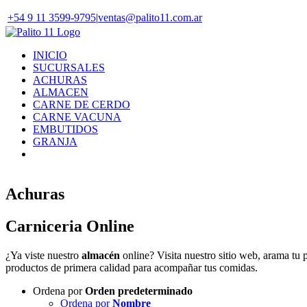
Skip
+54 9 11 3599-9795
|
ventas@palito11.com.ar
to
content
INICIO
SUCURSALES
ACHURAS
ALMACEN
CARNE DE CERDO
CARNE VACUNA
EMBUTIDOS
GRANJA
Achuras
Carniceria Online
¿Ya viste nuestro
almacén
online? Visita nuestro sitio web, arama tu 
productos de primera calidad para acompañar tus comidas.
Ordena por
Orden predeterminado
Ordena por
Nombre