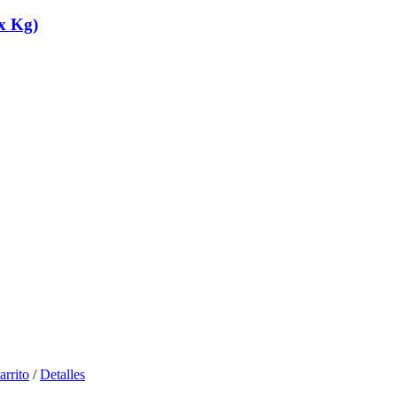
x Kg)
arrito
/
Detalles