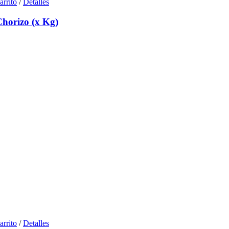
arrito
/
Detalles
Chorizo (x Kg)
arrito
/
Detalles