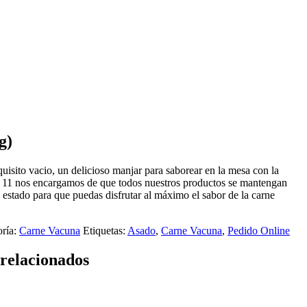
g)
uisito vacio, un delicioso manjar para saborear en la mesa con la
to 11 nos encargamos de que todos nuestros productos se mantengan
 estado para que puedas disfrutar al máximo el sabor de la carne
oría:
Carne Vacuna
Etiquetas:
Asado
,
Carne Vacuna
,
Pedido Online
relacionados