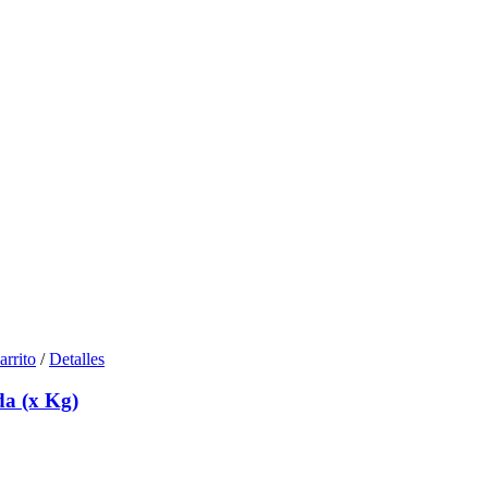
arrito
/
Detalles
a (x Kg)